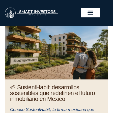
Ir
al
contenido
PROYECTOS INMOBILIA
🌱 SustentHabit: desarrollos
sostenibles que redefinen el futuro
inmobiliario en México
Conoce SustentHabit, la firma mexicana que