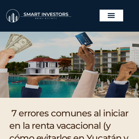
Ir
al
contenido
7 errores comunes al iniciar
en la renta vacacional (y
cómo evitarlos en Yucatán y