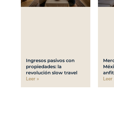
Ingresos pasivos con
Merc
propiedades: la
Méxi
revolución slow travel
anfi
Leer »
Leer 