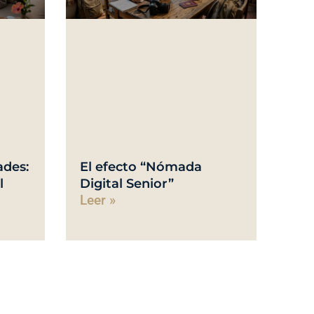
ades:
El efecto “Nómada
l
Digital Senior”
Leer »