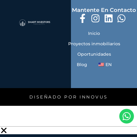
Mantente En Contacto
Inicio
Proyectos inmobiliarios
Oportunidades
Blog
EN
DISEÑADO POR INNOVUS
W
h
a