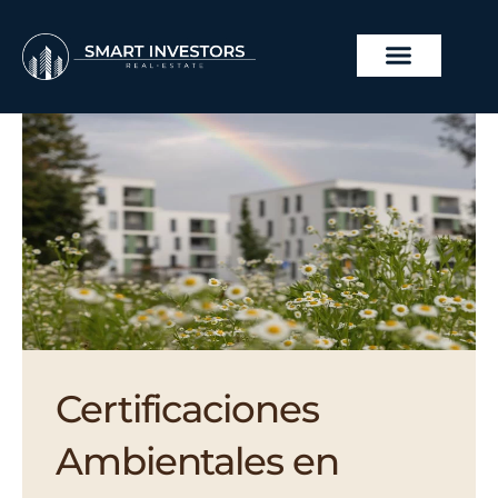
Ir
al
contenido
PROYECTOS INMOBILI
Certificaciones
Ambientales en