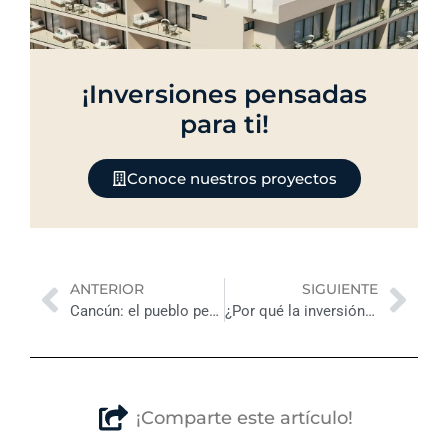
¡Inversiones pensadas
para ti!
Conoce nuestros proyectos
Previo
Nex
ANTERIOR
SIGUIENTE
Cancún: el pueblo pesquero mexicano que se convirtió en uno de los destinos de fiesta más populares del mundo
¿Por qué la inversión inmobiliaria en Tulum sigue siendo una de las mejores opciones en 2026?
¡Comparte este artículo!