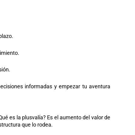
de tu patrimonio. Una inversión inmobiliaria es
plazo.
cimiento.
sión.
decisiones informadas y empezar tu aventura
Qué es la plusvalía? Es el aumento del valor de
structura que lo rodea.