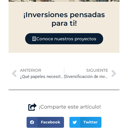
¡Inversiones pensadas
para ti!
Conoce nuestros proyectos
Previo
Nex
ANTERIOR
SIGUIENTE
¿Qué papeles necesitas para poder vender tu casa?
Diversificación de inversiones: Los bienes raíces como refugio seguro
¡Comparte este artículo!
Facebook
Twitter