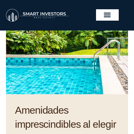
Skip
to
content
REAL ESTATE PROJECTS
Amenidades
imprescindibles al elegir