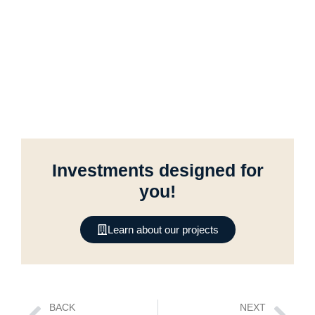
Investments designed for
you!
Learn about our projects
Prev
Nex
BACK
NEXT