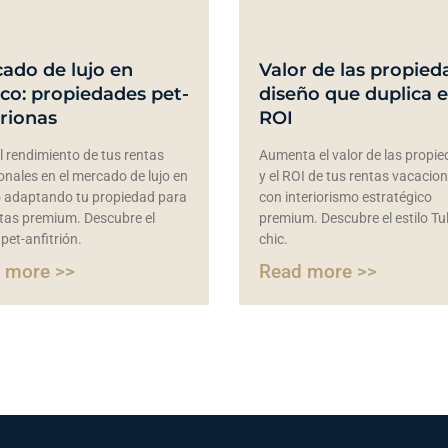
ado de lujo en
Valor de las propied
co: propiedades pet-
diseño que duplica e
trionas
ROI
l rendimiento de tus rentas
Aumenta el valor de las propi
onales en el mercado de lujo en
y el ROI de tus rentas vacacio
 adaptando tu propiedad para
con interiorismo estratégico
as premium. Descubre el
premium. Descubre el estilo T
pet-anfitrión.
chic.
 more >>
Read more >>