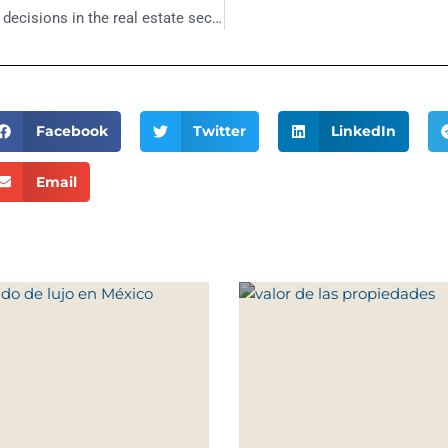
What and where to invest? Keys to making smart decisions in the real estate sector
Facebook
Twitter
LinkedIn
Email