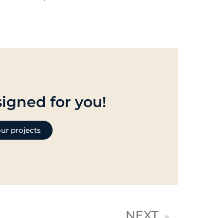
igned for you!
ur projects
Next
NEXT