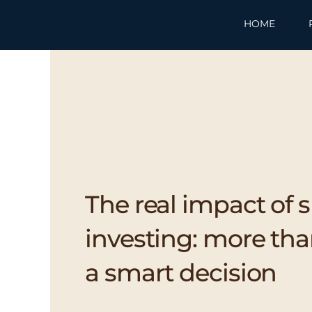
Skip
to
HOME
content
The real impact of 
investing: more tha
a smart decision