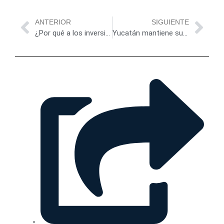
Previo
Nex
ANTERIOR
SIGUIENTE
¿Por qué a los inversionistas inmobiliarios les atrae Tulum?
Yucatán mantiene su certificación Blue Flag en Progreso