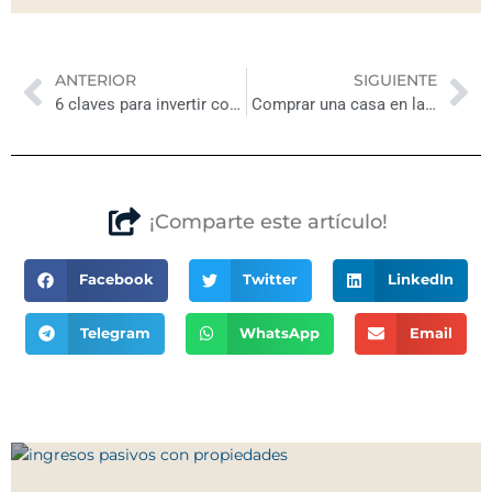
Previo
Ne
ANTERIOR
SIGUIENTE
6 claves para invertir con éxito en Yucatán y Quintana Roo
Comprar una casa en la playa: lo que necesitas saber antes de invertir en Yucatán o Quintana Roo
¡Comparte este artículo!
Facebook
Twitter
LinkedIn
Telegram
WhatsApp
Email