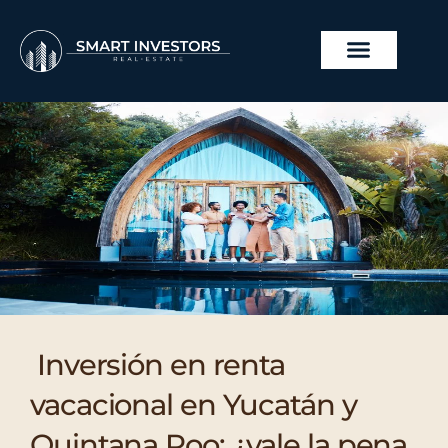
Ir
al
contenido
Inversión en renta
vacacional en Yucatán y
Quintana Roo: ¿vale la pena