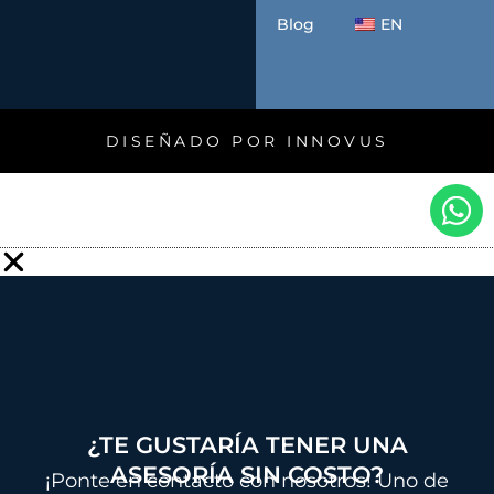
Blog
EN
DISEÑADO POR INNOVUS
W
h
a
t
s
a
p
p
¿TE GUSTARÍA TENER UNA
ASESORÍA SIN COSTO?
¡Ponte en contacto con nosotros! Uno de