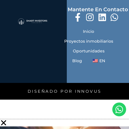
Mantente En Contacto
Inicio
Proyectos inmobiliarios
Oportunidades
Blog
EN
DISEÑADO POR INNOVUS
W
h
a