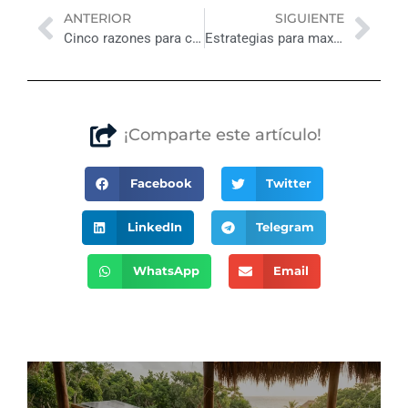
Previo
Nex
ANTERIOR
SIGUIENTE
Cinco razones para considerar Tulum
Estrategias para maximizar tu cartera inmobiliaria
¡Comparte este artículo!
Facebook
Twitter
LinkedIn
Telegram
WhatsApp
Email