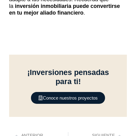
la
inversión inmobiliaria puede convertirse
en tu mejor aliado financiero
.
¡Inversiones pensadas
para ti!
Conoce nuestros proyectos
Previo
Nex
ANTERIOR
SIGUIENTE