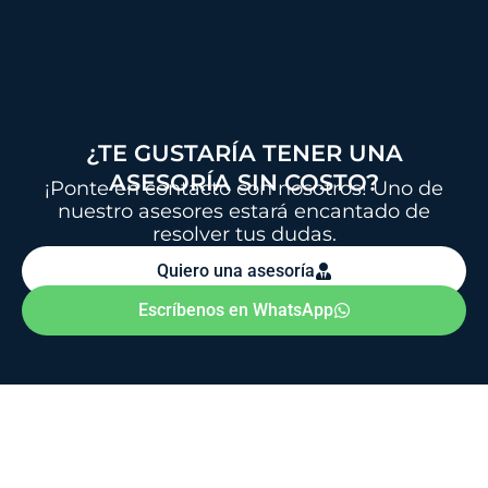
t
s
a
p
p
¿TE GUSTARÍA TENER UNA
ASESORÍA SIN COSTO?
¡Ponte en contacto con nosotros! Uno de
nuestro asesores estará encantado de
resolver tus dudas.
Quiero una asesoría
Escríbenos en WhatsApp