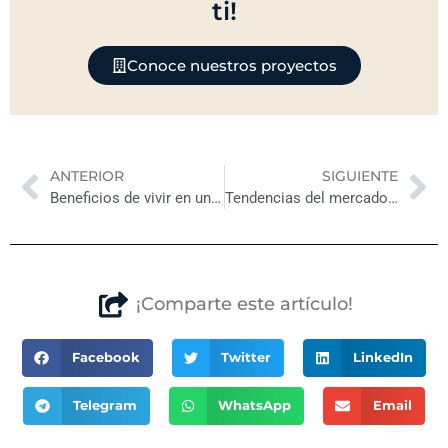
ti!
Conoce nuestros proyectos
Previo
Ne
ANTERIOR
SIGUIENTE
Beneficios de vivir en una zona residencial
Tendencias del mercado inmobiliario en México 2024
¡Comparte este artículo!
Facebook
Twitter
LinkedIn
Telegram
WhatsApp
Email