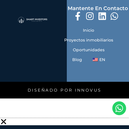
Mantente En Contacto
Inicio
Proyectos inmobiliarios
Oportunidades
Blog
EN
DISEÑADO POR INNOVUS
W
h
a