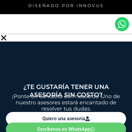
DISEÑADO POR INNOVUS
W
h
a
t
s
a
p
p
¿TE GUSTARÍA TENER UNA
ASESORÍA SIN COSTO?
¡Ponte en contacto con nosotros! Uno de
nuestro asesores estará encantado de
resolver tus dudas.
Quiero una asesoría
Escríbenos en WhatsApp