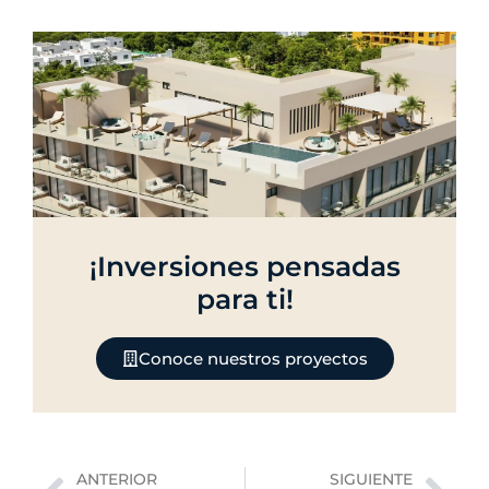
¡Inversiones pensadas
para ti!
Conoce nuestros proyectos
Previo
Nex
ANTERIOR
SIGUIENTE