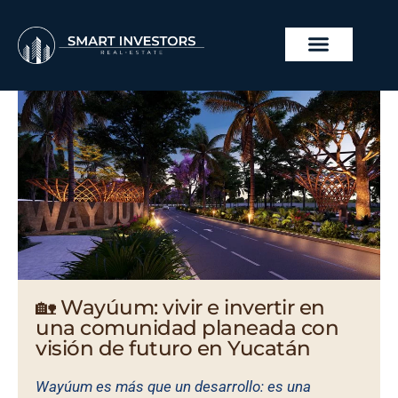
Ir
al
contenido
PROYECTOS INMOBILI
🏡 Wayúum: vivir e invertir en
una comunidad planeada con
visión de futuro en Yucatán
Wayúum es más que un desarrollo: es una