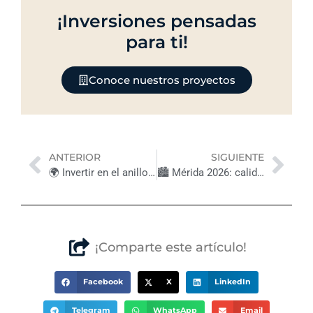
¡Inversiones pensadas
para ti!
Conoce nuestros proyectos
Previo
Nex
ANTERIOR
SIGUIENTE
🌍 Invertir en el anillo de cenotes: geografía, historia y plusvalía en Yucatán
🏙️ Mérida 2026: calidad de vida, seguridad y proyección inmobiliaria internacional
¡Comparte este artículo!
Facebook
X
LinkedIn
Telegram
WhatsApp
Email