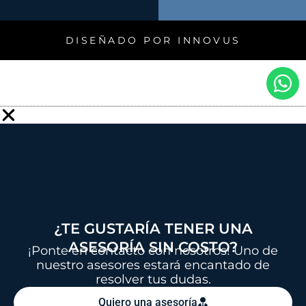
DISEÑADO POR INNOVUS
W
h
a
t
s
a
p
p
¿TE GUSTARÍA TENER UNA
ASESORÍA SIN COSTO?
¡Ponte en contacto con nosotros! Uno de
nuestro asesores estará encantado de
resolver tus dudas.
Quiero una asesoría