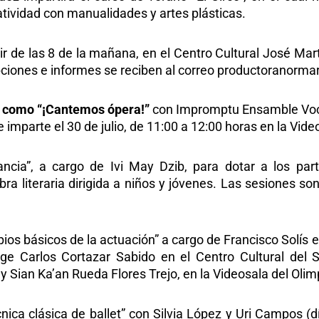
atividad con manualidades y artes plásticas.
tir de las 8 de la mañana, en el Centro Cultural José Mar
ripciones e informes se reciben al correo productoranor
, como “¡Cantemos ópera!”
con Impromptu Ensamble Vocal
 imparte el 30 de julio, de 11:00 a 12:00 horas en la Vide
nfancia”, a cargo de Ivi May Dzib, para dotar a los p
ra literaria dirigida a niños y jóvenes. Las sesiones son
cipios básicos de la actuación” a cargo de Francisco Solís
rge Carlos Cortazar Sabido en el Centro Cultural del 
 Sian Ka’an Rueda Flores Trejo, en la Videosala del Olim
nica clásica de ballet” con Silvia López y Uri Campos (dí