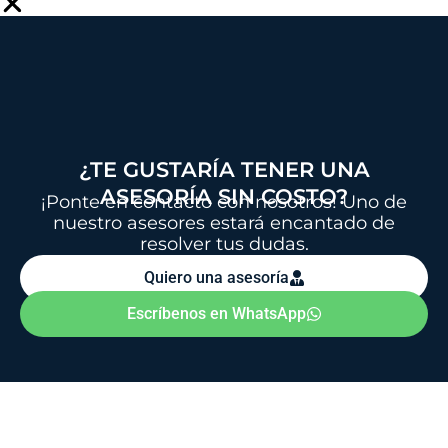
a
t
s
a
p
p
¿TE GUSTARÍA TENER UNA
ASESORÍA SIN COSTO?
¡Ponte en contacto con nosotros! Uno de
nuestro asesores estará encantado de
resolver tus dudas.
Quiero una asesoría
Escríbenos en WhatsApp