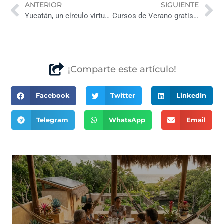
Previo
Ne
ANTERIOR
SIGUIENTE
Yucatán, un círculo virtuoso de inversión
Cursos de Verano gratis en Mérida y comisarías
¡Comparte este artículo!
Facebook
Twitter
LinkedIn
Telegram
WhatsApp
Email