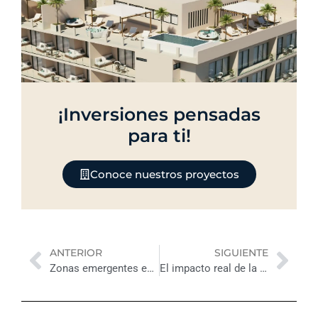
¡Inversiones pensadas
para ti!
Conoce nuestros proyectos
Previo
Nex
ANTERIOR
SIGUIENTE
Zonas emergentes en Yucatán: claves de plusvalía y oportunidades de inversión
El impacto real de la inversión sostenible: más que una tendencia, una decisión inteligente