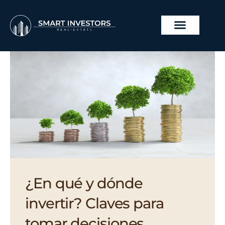
Ir
al
contenido
PROYECTOS INMOBILI
¿En qué y dónde
invertir? Claves para
tomar decisiones