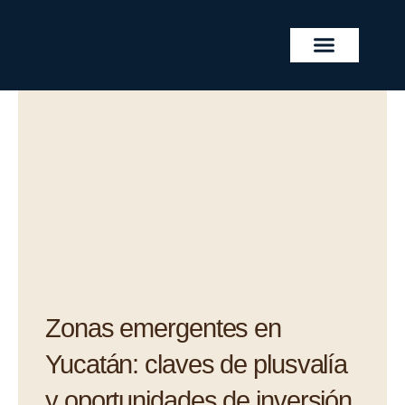
Ir
al
contenido
PROYECTOS INMOBILIA
Zonas emergentes en
Yucatán: claves de plusvalía
y oportunidades de inversión