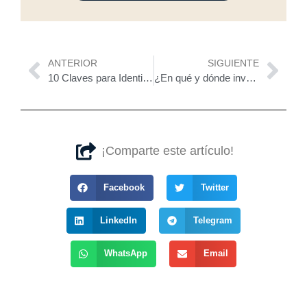
Previo
Nex
ANTERIOR
SIGUIENTE
10 Claves para Identificar una Inversión Inmobiliaria Segura y Rentable
¿En qué y dónde invertir? Claves para tomar decisiones inteligentes en el sector inmobiliario
¡Comparte este artículo!
Facebook
Twitter
LinkedIn
Telegram
WhatsApp
Email