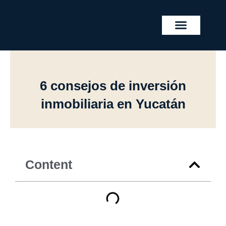
Skip
to
content
REAL ESTATE PROJECTS
6 consejos de inversión
inmobiliaria en Yucatán
Content