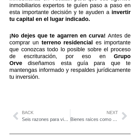
inmobiliarios expertos te guíen paso a paso en
esta importante decisión y te ayuden a
invertir
tu capital en el lugar indicado.
¡No dejes que te agarren en curva!
Antes de
comprar un
terreno residencial
es importante
que conozcas todo lo posible sobre el proceso
de escrituración, por eso en
Grupo
Orve
diseñamos esta guía para que te
mantengas informado y respaldes jurídicamente
tu inversión.
Prev
Nex
BACK
NEXT
Seis razones para vivir en Mérida
Bienes raíces como protección ante la crisis económica