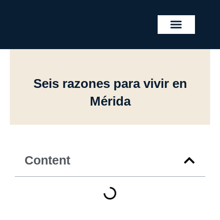
Skip
to
content
REAL ESTATE PROJECTS
Seis razones para vivir en
Mérida
Content