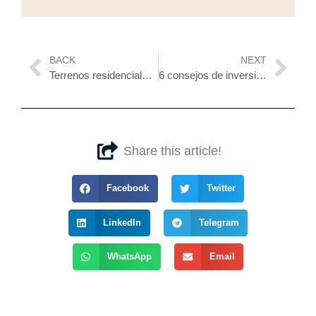
Prev
Nex
BACK
NEXT
Terrenos residenciales, lo mejor de Mérida
6 consejos de inversión inmobiliaria en Yucatán
Share this article!
Facebook
Twitter
LinkedIn
Telegram
WhatsApp
Email