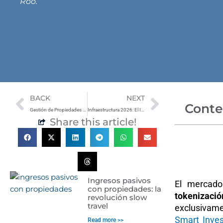
Roo.
Prev
Next
BACK
NEXT
Conte
Gestión de Propiedades a Distancia: Estrategias para el Inversor Global en México
Infraestructura 2026: El Impacto Real del Tren Maya y el Aeropuerto de Tulum en tu ROI
Share this article!
Ingresos pasivos
El mercado
con propiedades: la
tokenizació
revolución slow
travel
exclusivamen
Smart Inves
Read more >>