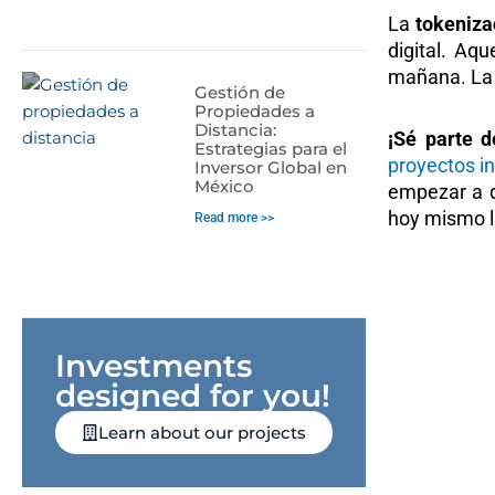
La
tokeniza
digital. Aq
mañana. La d
Gestión de
Propiedades a
Distancia:
¡Sé parte d
Estrategias para el
proyectos in
Inversor Global en
México
empezar a di
hoy mismo 
Read more >>
Investments
designed for you!
Learn about our projects