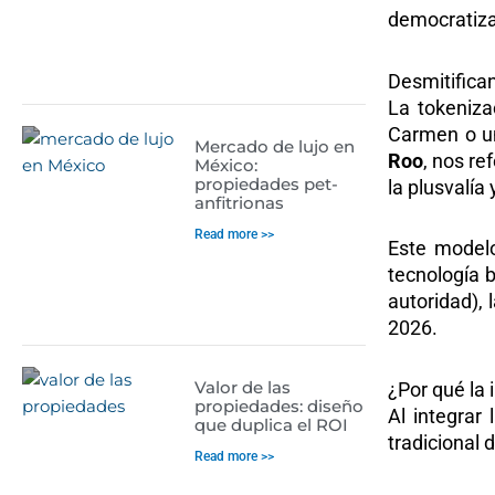
democratiza
Desmitifican
La tokeniza
Carmen o un
Mercado de lujo en
Roo
, nos re
México:
propiedades pet-
la plusvalía
anfitrionas
Read more >>
Este modelo
tecnología 
autoridad), 
2026.
Valor de las
¿Por qué la 
propiedades: diseño
Al integrar 
que duplica el ROI
tradicional d
Read more >>