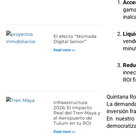
Acces
gama
inalc
Liqu
El efecto “Nómada
vende
Digital Senior”
minu
Read more >>
Redu
innec
ROI fi
Quintana Roo
Infraestructura
La demanda 
2026: El Impacto
inversión fr
Real del Tren Maya y
el Aeropuerto de
En nuestr
Tulum en tu ROI
democratizac
Read more >>