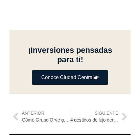
¡Inversiones pensadas
para ti!
Conoce Ciudad Central
Previo
Nex
ANTERIOR
SIGUIENTE
Cómo Grupo Orve garantiza la plusvalía de un terreno residencial
4 destinos de lujo cerca de Mérida