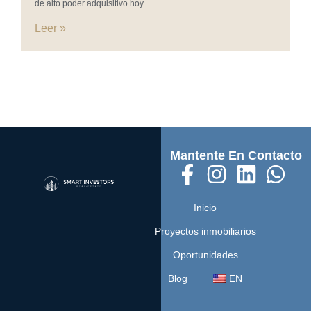
de alto poder adquisitivo hoy.
Leer »
Mantente En Contacto
Inicio
Proyectos inmobiliarios
Oportunidades
Blog
EN