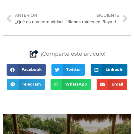
Previo
Ne
ANTERIOR
SIGUIENTE
¿Qué es una comunidad planeada y por qué vivir en ella?
Bienes raíces en Playa del Carmen, ¿por qué invertir?
¡Comparte este artículo!
Facebook
Twitter
LinkedIn
Telegram
WhatsApp
Email