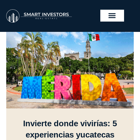
Ir
al
contenido
PROYECTOS INMOBILIA
Invierte donde vivirías: 5
experiencias yucatecas