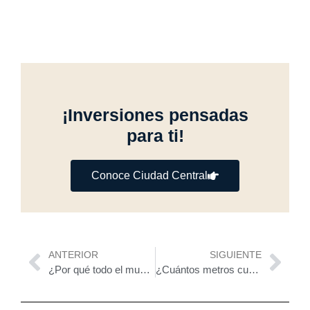
¡Inversiones pensadas
para ti!
Conoce Ciudad Central
Previo
Nex
ANTERIOR
SIGUIENTE
¿Por qué todo el mundo está invirtiendo en terrenos en Mérida?
¿Cuántos metros cuadrados necesitas para tu casa ideal?